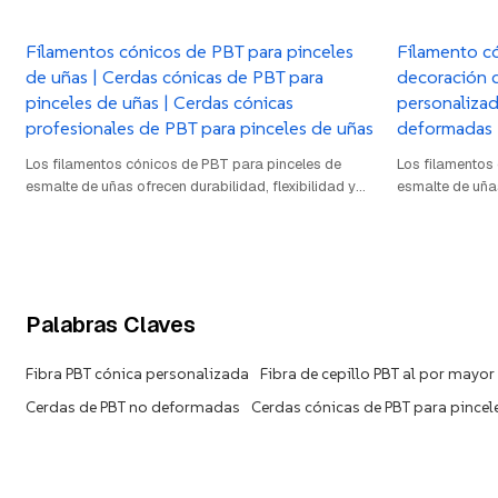
Filamentos cónicos de PBT para pinceles
Filamento c
de uñas | Cerdas cónicas de PBT para
decoración d
pinceles de uñas | Cerdas cónicas
personaliza
profesionales de PBT para pinceles de uñas
deformadas
Los filamentos cónicos de PBT para pinceles de
Los filamentos
esmalte de uñas ofrecen durabilidad, flexibilidad y
esmalte de uñas
precisión. Con una densidad de 1,32-1,40 g/cm³ y un
precisión. Con
diámetro de 0,05-0,15 mm, garantizan una
diámetro de 0,
aplicación suave y una cobertura uniforme.
aplicación suav
Resistentes a productos químicos y a la
Resistentes a 
deformación, ideales para esmalte de gel y
deformación, i
decoración de uñas.
decoración de 
Palabras Claves
Fibra PBT cónica personalizada
Fibra de cepillo PBT al por mayor
Cerdas de PBT no deformadas
Cerdas cónicas de PBT para pincel