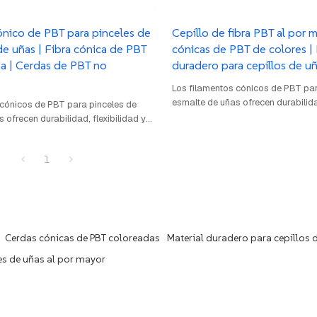
ónico de PBT para pinceles de
Cepillo de fibra PBT al por 
e uñas | Fibra cónica de PBT
cónicas de PBT de colores | 
da | Cerdas de PBT no
duradero para cepillos de u
Los filamentos cónicos de PBT par
esmalte de uñas ofrecen durabilidad
 cónicos de PBT para pinceles de
precisión. Con una densidad de 1,
 ofrecen durabilidad, flexibilidad y
diámetro de 0,05-0,15 mm, garant
 una densidad de 1,32-1,40 g/cm³ y un
aplicación suave y una cobertura 
05-0,15 mm, garantizan una
1
Resistentes a productos químicos 
e y una cobertura uniforme.
deformación, ideales para esmalte
productos químicos y a la
decoración de uñas.
deales para esmalte de gel y
uñas.
Cerdas cónicas de PBT coloreadas
Material duradero para cepillos 
es de uñas al por mayor