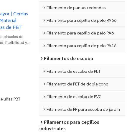
Filamento de puntas redondas
mayor | Cerdas
Material
Filamento para cepillo de pelo PA66
ñas de PBT
Filamento para cepillo de pelo PA6
a pinceles de
, flexibilidad y
Filamento para cepillo de pelo PA46
32-1,40 g/cm³ y un
izan una
Filamentos de escoba
uniforme.
y a la
Filamento de escoba de PET
 de gel y
Filamento de PET de doble cono
Filamento de escoba de PVC
de uñas PBT
Filamento de PP para escoba de jardín
Filamentos para cepillos
industriales