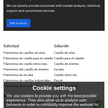
We can quickly provide customers with market analysis, technical
support and customized services.
Get in touch
Solicitud
Solución
Filamentos de cepillos de uñas
Cepillo de uñas
Filamentos de cepillo para el cabello
Cepillo para el cabello
Filamentos de cepillo retorcidos
Cepillo de dientes
Filamentos del cepillo de dientes
Escoba
Filamentos de escoba
Cepillo retorcido
Filamentos de cepillos industriales
Pincel
Filamentos de pincel
Cepillo industrial
Cookie settings
Apoyo
Acerca De
We use cookies to provide you with the best possible
experience. They also allow us to analyze user
Conviértete en nuestro agente
Presentación de la empresa
behavior in order to constantly improve the website for