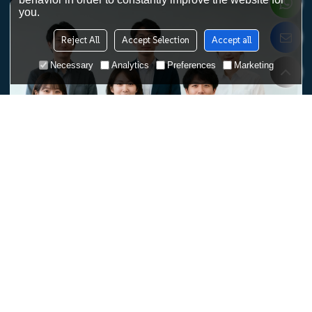
you.
Reject All
Accept Selection
Accept all
Necessary
Analytics
Preferences
Marketing
Obtén una solución rápida
Le permitiremos comprender plenamente sus ventajas de
rendimiento y aplicación antes de realizar un pedido.
1.Tu tipo de negocio