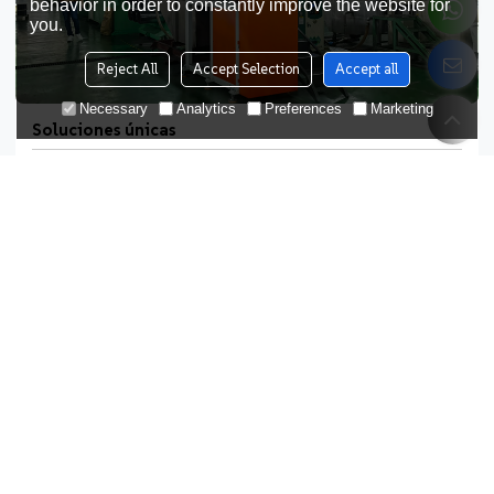
behavior in order to constantly improve the website for
you.
Reject All
Accept Selection
Accept all
Necessary
Analytics
Preferences
Marketing
Soluciones únicas
No solo proporcionamos filamentos especiales para cepillos y
equipos de producción avanzados, sino que también nos
comprometemos a ofrecer soluciones totalmente personalizadas
para cepillos industriales. Desde la selección del material del
filamento hasta el diseño de la estructura del cuerpo del cepillo,
desde el tratamiento de procesos especiales hasta la
optimización del rendimiento de la aplicación, garantizamos que
cada cepillo industrial cumpla con los requisitos específicos de
las condiciones de trabajo, ayudando a nuestros clientes a
mejorar la eficiencia operativa, reducir los costos de
mantenimiento y obtener ventajas sostenibles en el competitivo
mercado industrial.