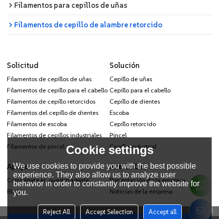
Filamentos para cepillos de uñas
Filamentos de cepillo de alambre retorcido
Solicitud
Solución
Filamentos de cepillos de uñas
Cepillo de uñas
Filamentos de cepillo para el cabello
Cepillo para el cabello
Filamentos de cepillo retorcidos
Cepillo de dientes
Filamentos del cepillo de dientes
Escoba
Filamentos de escoba
Cepillo retorcido
Filamentos de cepillos industriales
Pincel
Filamentos de pincel
Cepillo industrial
Cookie settings
We use cookies to provide you with the best possible
Apoyo
Acerca De
experience. They also allow us to analyze user
Conviértete en nuestro agente
Presentación de la empresa
behavior in order to constantly improve the website for
Blogs
Noticias de la empresa
you.
Reject All
Accept Selection
Accept all