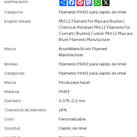
Share
Facebook
Pinterest
Mastodon
WhatsApp
X
participación
Categoría
Filamento PA612 para cepillo de rímel
English details
PA612 Filament For Mascara Brushes |
Chemical-Resistant PA612 Filaments For
Cosmetic Brushes| Custom PA612 Mascara
Brush Filaments Manufacturer
Marca
BrushMake Brush Filament
Manufacturer
Modelo
Filamento PA612 para cepillo de rímel
Categorías
Filamento PA612 para cepillo de rímel
Marca
Pincel para hacer
Material
PA612
Diámetro
0,075-0,2 mm
Tolerancia de diámetro
±8%
Color
Personalizable
Solicitud
Cepillo de rímel