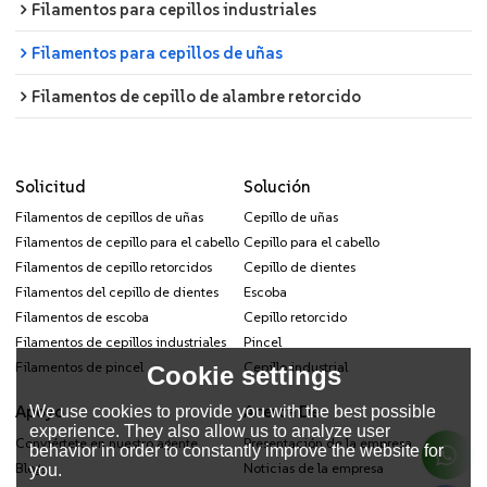
Filamentos para cepillos industriales
Filamentos para cepillos de uñas
Filamentos de cepillo de alambre retorcido
Solicitud
Solución
Filamentos de cepillos de uñas
Cepillo de uñas
Filamentos de cepillo para el cabello
Cepillo para el cabello
Filamentos de cepillo retorcidos
Cepillo de dientes
Filamentos del cepillo de dientes
Escoba
Filamentos de escoba
Cepillo retorcido
Filamentos de cepillos industriales
Pincel
Filamentos de pincel
Cepillo industrial
Cookie settings
Apoyo
Acerca De
We use cookies to provide you with the best possible
experience. They also allow us to analyze user
Conviértete en nuestro agente
Presentación de la empresa
behavior in order to constantly improve the website for
Blogs
Noticias de la empresa
you.