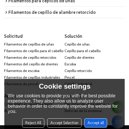
Filamentos para cepillos de uñas
Filamentos de cepillo de alambre retorcido
Solicitud
Solución
Filamentos de cepillos de uñas
Cepillo de uñas
Filamentos de cepillo para el cabello
Cepillo para el cabello
Filamentos de cepillo retorcidos
Cepillo de dientes
Filamentos del cepillo de dientes
Escoba
Filamentos de escoba
Cepillo retorcido
Filamentos de cepillos industriales
Pincel
Filamentos de pincel
Cepillo industrial
Cookie settings
Apoyo
Acerca De
We use cookies to provide you with the best possible
experience. They also allow us to analyze user
Conviértete en nuestro agente
Presentación de la empresa
behavior in order to constantly improve the website for
Blogs
Noticias de la empresa
you.
Reject All
Accept Selection
Accept all