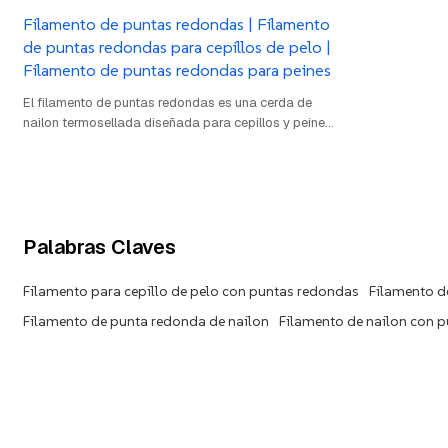
Filamento de puntas redondas | Filamento
de puntas redondas para cepillos de pelo |
Filamento de puntas redondas para peines
El filamento de puntas redondas es una cerda de
nailon termosellada diseñada para cepillos y peines.
Sus puntas suaves y redondeadas masajean
suavemente el cuero cabelludo, reduciendo el daño
capilar y la estática. Fabricado en PA6, PA66 o
PA46, ofrece durabilidad, flexibilidad y alta
resistencia al calor para un cuidado capilar de
primera calidad.
Palabras Claves
Filamento para cepillo de pelo con puntas redondas
Filamento d
Filamento de punta redonda de nailon
Filamento de nailon con 