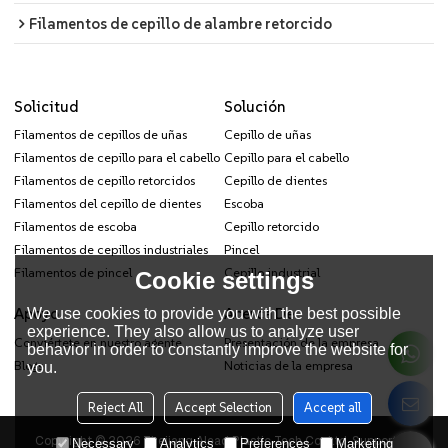
Filamentos de cepillo de alambre retorcido
Solicitud
Solución
Filamentos de cepillos de uñas
Cepillo de uñas
Filamentos de cepillo para el cabello
Cepillo para el cabello
Filamentos de cepillo retorcidos
Cepillo de dientes
Filamentos del cepillo de dientes
Escoba
Filamentos de escoba
Cepillo retorcido
Filamentos de cepillos industriales
Pincel
Filamentos de pincel
Cepillo industrial
Cookie settings
Apoyo
Acerca De
We use cookies to provide you with the best possible
experience. They also allow us to analyze user
Conviértete en nuestro agente
Presentación de la empresa
behavior in order to constantly improve the website for
Blogs
Noticias de la empresa
you.
Reject All
Accept Selection
Accept all
Copyright © 2026
Zhejiang Alead Plastic Tech Co., Ltd.
Support By
Necessary
Analytics
Preferences
Marketing