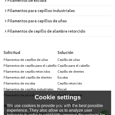
Filamentos de escoba
Filamentos para cepillos industriales
Filamentos para cepillos de uñas
Filamentos de cepillo de alambre retorcido
Solicitud
Solución
Filamentos de cepillos de uñas
Cepillo de uñas
Filamentos de cepillo para el cabello
Cepillo para el cabello
Filamentos de cepillo retorcidos
Cepillo de dientes
Filamentos del cepillo de dientes
Escoba
Filamentos de escoba
Cepillo retorcido
Filamentos de cepillos industriales
Pincel
Filamentos de pincel
Cepillo industrial
Cookie settings
Apoyo
Acerca De
We use cookies to provide you with the best possible
experience. They also allow us to analyze user
Conviértete en nuestro agente
Presentación de la empresa
behavior in order to constantly improve the website for