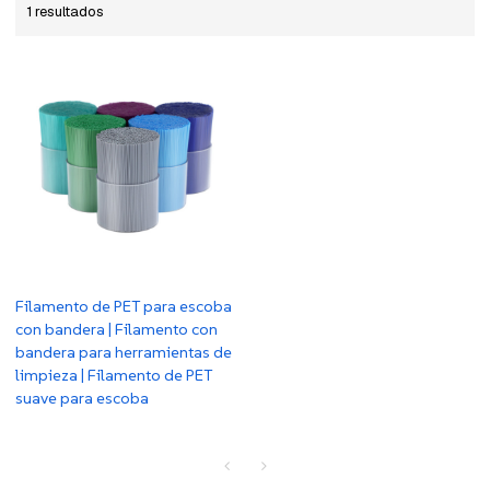
1 resultados
Filamento de PET para escoba
con bandera | Filamento con
bandera para herramientas de
limpieza | Filamento de PET
suave para escoba