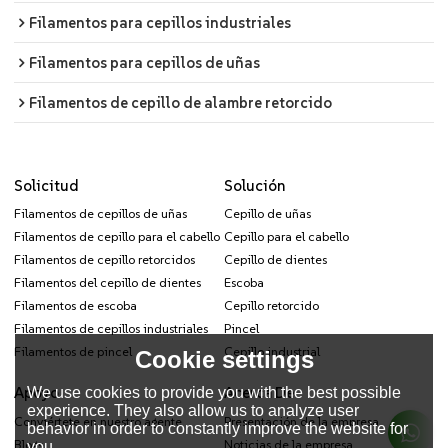
Filamentos para cepillos industriales
Filamentos para cepillos de uñas
Filamentos de cepillo de alambre retorcido
Solicitud
Solución
Filamentos de cepillos de uñas
Cepillo de uñas
Filamentos de cepillo para el cabello
Cepillo para el cabello
Filamentos de cepillo retorcidos
Cepillo de dientes
Filamentos del cepillo de dientes
Escoba
Filamentos de escoba
Cepillo retorcido
Filamentos de cepillos industriales
Pincel
Filamentos de pincel
Cepillo industrial
Cookie settings
Apoyo
Acerca De
We use cookies to provide you with the best possible
experience. They also allow us to analyze user
Conviértete en nuestro agente
Presentación de la empresa
behavior in order to constantly improve the website for
Blogs
Noticias de la empresa
you.